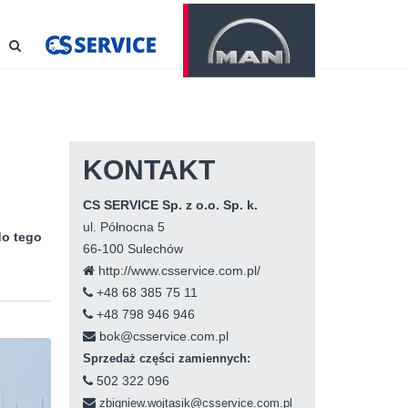
KONTAKT
CS SERVICE Sp. z o.o. Sp. k.
ul. Północna 5
do tego
66-100 Sulechów
http://www.csservice.com.pl/
+48 68 385 75 11
+48 798 946 946
bok@csservice.com.pl
Sprzedaż części zamiennych:
502 322 096
zbigniew.wojtasik@csservice.com.pl