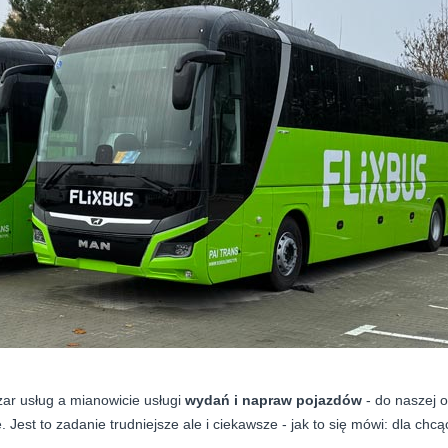
ar usług a mianowicie usługi
wydań i napraw pojazdów
- do naszej o
. Jest to zadanie trudniejsze ale i ciekawsze - jak to się mówi: dla chc