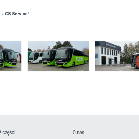
u z
CS Service
!
ż części
O nas