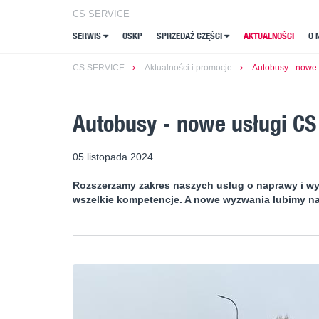
CS SERVICE
CS SERVICE
SERWIS
SERWIS
OSKP
OSKP
SPRZEDAŻ CZĘŚCI
SPRZEDAŻ CZĘŚCI
AKTUALNOŚCI
AKTUALNOŚCI
O 
O 
CS SERVICE
Aktualności i promocje
Autobusy - nowe 
Autobusy - nowe usługi CS
05 listopada 2024
Rozszerzamy zakres naszych usług o naprawy i w
wszelkie kompetencje. A nowe wyzwania lubimy na