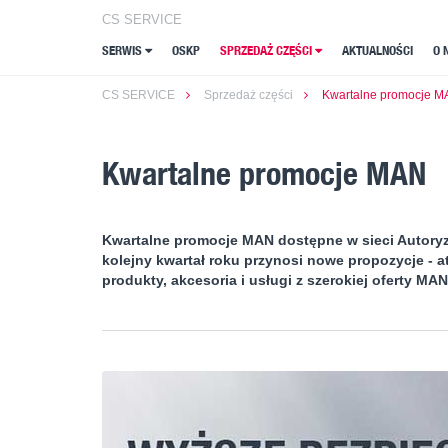
CS SERVICE
CS SERVICE
SERWIS
SERWIS
OSKP
OSKP
SPRZEDAŻ CZĘŚCI
SPRZEDAŻ CZĘŚCI
AKTUALNOŚCI
AKTUALNOŚCI
O 
O 
CS SERVICE
Sprzedaż części
Kwartalne promocje 
Kwartalne promocje MAN
Kwartalne promocje MAN dostępne w sieci Autoryz
kolejny kwartał roku przynosi nowe propozycje - 
produkty, akcesoria i usługi z szerokiej oferty MA