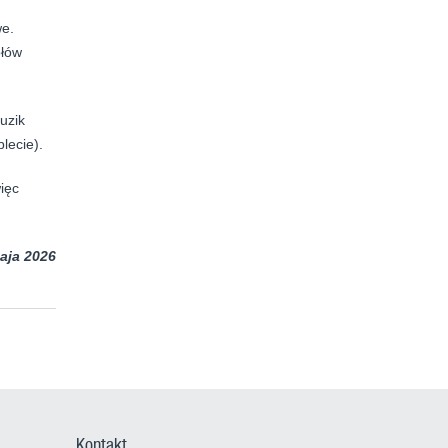
we.
ółów
uzik
lecie).
ięc
aja 2026
Kontakt