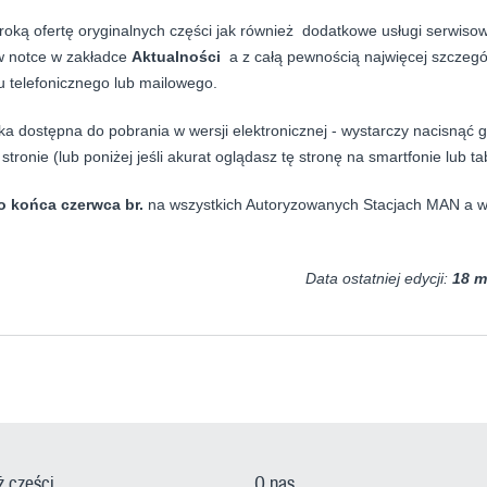
roką ofertę oryginalnych części jak również dodatkowe usługi serwiso
 w notce w zakładce
Aktualności
a z całą pewnością najwięcej szczeg
u telefonicznego lub mailowego.
a dostępna do pobrania w wersji elektronicznej - wystarczy nacisnąć g
tronie (lub poniżej jeśli akurat oglądasz tę stronę na smartfonie lub tab
 końca czerwca br.
na wszystkich Autoryzowanych Stacjach MAN a w
Data ostatniej edycji:
18 m
ż części
O nas