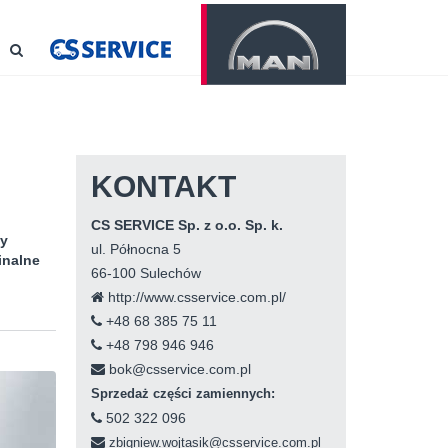
KONTAKT
CS SERVICE Sp. z o.o. Sp. k.
dy
ul. Północna 5
inalne
66-100 Sulechów
http://www.csservice.com.pl/
+48 68 385 75 11
+48 798 946 946
bok@csservice.com.pl
Sprzedaż części zamiennych:
502 322 096
zbigniew.wojtasik@csservice.com.pl